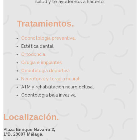
e
salud y te ayudemos a hacerlo.
d
e
a
y
u
d
a
r
t
e
Tratamientos.
.
Odonotología preventiva
Estética dental.
Ortodoncia.
Cirugía e implantes.
Odontología deportiva.
Neurofocal y terapia neural.
ATM y rehabilitación neuro oclusal.
Odontología baja invasiva.
Localización.
Plaza Enrique Navarro 2,
1ºB, 29007 Málaga.