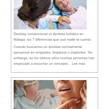
:
c
u
i
d
a
r
t
u
b
o
c
a
r
e
s
p
e
t
a
n
d
o
Dentista convencional vs dentista holístico en
t
o
d
o
Málaga: las 7 diferencias que casi nadie te cuenta
t
u
o
r
g
Cuando buscamos un dentista normalmente
a
n
i
s
pensamos en empastes, limpiezas o implantes. Sin
m
o
embargo, en los últimos años muchas personas han
:
D
empezado a escuchar un concepto...
Lee más
e
n
t
i
s
t
a
c
o
n
v
e
n
c
i
o
n
a
l
v
s
d
e
n
t
i
s
t
a
h
o