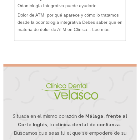
:
T
r
Odontología Integrativa puede ayudarte
a
t
a
m
i
Dolor de ATM: por qué aparece y cómo lo tratamos
e
n
t
o
desde la odontología integrativa Debes saber que en
d
e
:
s
D
d
materia de dolor de ATM en Clínica...
Lee más
o
e
l
u
o
n
r
e
A
n
T
f
M
o
¿
q
S
u
u
e
f
I
r
n
e
t
s
e
d
g
e
r
d
a
o
t
l
i
o
v
r
o
d
e
m
a
n
d
í
b
u
l
a
?
L
a
O
d
o
n
t
o
l
o
g
í
a
Situada en el mismo corazón de
Málaga, frente al
I
n
t
e
g
Corte Inglés
, tu
clínica dental de confianza.
r
a
t
i
Buscamos que seas tú el que se empodere de su
v
a
p
u