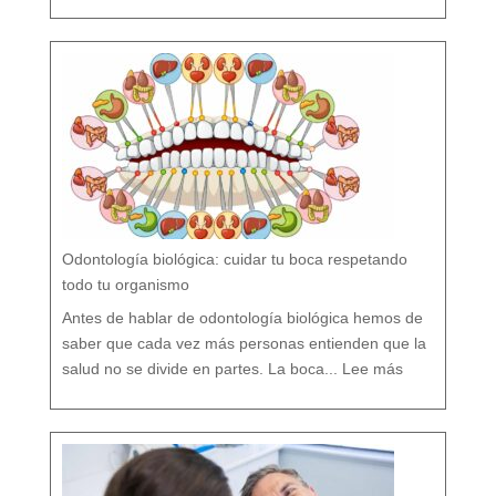
o
r
s
í
o
F
l
ú
o
r
n
o
?
M
i
t
o
s
y
V
e
r
d
a
d
e
s
s
o
b
r
e
l
a
P
r
e
v
e
Odontología biológica: cuidar tu boca respetando
n
c
i
ó
todo tu organismo
n
D
e
n
t
Antes de hablar de odontología biológica hemos de
a
l
saber que cada vez más personas entienden que la
:
O
salud no se divide en partes. La boca...
Lee más
d
o
n
t
o
l
o
g
í
a
b
i
o
l
ó
g
i
c
a