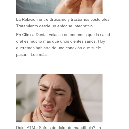
l
í
s
t
i
c
o
e
n
M
á
La Relación entre Bruxismo y trastornos posturales:
l
a
g
a
Tratamiento desde un enfoque Integrativo
:
l
a
s
7
En Clínica Dental Velasco entendemos que la salud
d
i
f
e
oral es mucho más que unos dientes sanos. Hoy
r
e
n
c
queremos hablarte de una conexión que suele
i
a
:
s
L
q
pasar...
Lee más
a
u
R
e
e
c
l
a
a
s
c
i
i
n
ó
a
n
d
e
i
n
e
t
t
r
e
e
c
B
u
r
e
u
n
x
t
i
a
s
m
o
y
t
r
a
s
t
o
r
n
o
s
p
o
s
t
u
r
a
l
e
Dolor ATM ¿Sufres de dolor de mandíbula? La
s