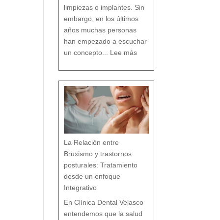
o
limpiezas o implantes. Sin
embargo, en los últimos
años muchas personas
han empezado a escuchar
:
D
un concepto...
Lee más
e
n
t
i
s
t
a
c
o
n
v
e
n
c
i
o
n
a
l
v
s
d
e
n
t
i
s
t
a
h
La Relación entre
o
l
í
s
Bruxismo y trastornos
t
i
c
o
posturales: Tratamiento
e
n
M
á
desde un enfoque
l
a
g
a
Integrativo
:
l
a
s
7
En Clínica Dental Velasco
d
i
f
e
entendemos que la salud
r
e