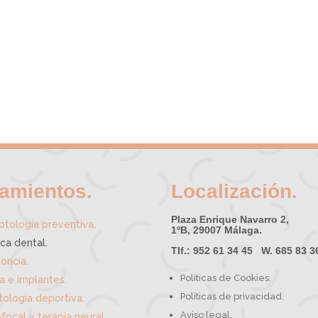
tamientos.
Localización.
Plaza Enrique Navarro 2,
.
tología preventiva
1ºB, 29007 Málaga.
ica dental.
Tlf.: 952 61 34 45 W. 685 83 3
oncia.
Políticas de Cookies.
ía e implantes.
Políticas de privacidad.
ología deportiva.
Aviso legal.
focal y terapia neural.