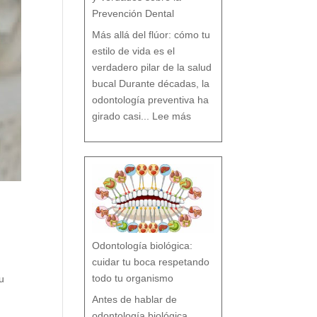
Prevención Dental
Más allá del flúor: cómo tu
estilo de vida es el
verdadero pilar de la salud
bucal Durante décadas, la
odontología preventiva ha
:
¿
girado casi...
Lee más
F
l
ú
o
r
s
í
o
F
l
ú
o
r
n
o
?
M
i
t
o
s
y
V
e
r
d
a
d
e
s
Odontología biológica:
s
o
b
r
cuidar tu boca respetando
e
l
a
P
todo tu organismo
tu
r
e
v
e
n
Antes de hablar de
c
i
ó
n
odontología biológica