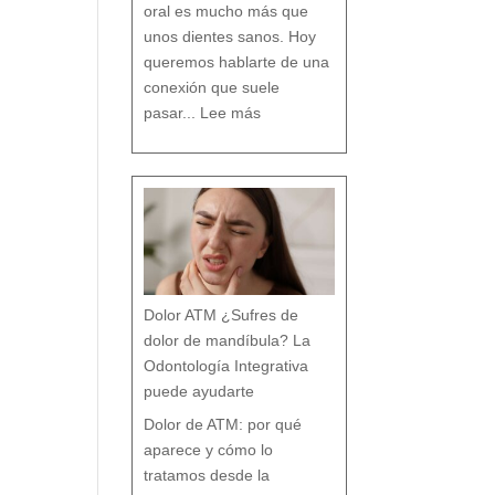
n
oral es mucho más que
c
i
a
s
unos dientes sanos. Hoy
q
u
e
c
queremos hablarte de una
a
s
i
n
conexión que suele
a
d
:
i
L
e
pasar...
Lee más
a
t
R
e
e
c
l
u
a
e
c
n
i
t
ó
a
n
e
n
t
r
e
B
r
u
x
i
s
m
o
y
t
r
a
s
t
o
r
Dolor ATM ¿Sufres de
n
o
s
p
dolor de mandíbula? La
o
s
t
u
Odontología Integrativa
r
a
l
e
puede ayudarte
s
:
T
r
a
Dolor de ATM: por qué
t
a
m
i
aparece y cómo lo
e
n
t
o
tratamos desde la
d
e
s