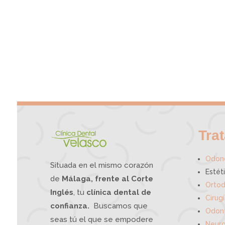
Tra
Odono
Situada en el mismo corazón
Estét
de
Málaga, frente al Corte
Ortod
Inglés
, tu
clínica dental de
Cirug
confianza.
Buscamos que
Odont
seas tú el que se empodere
Neuro