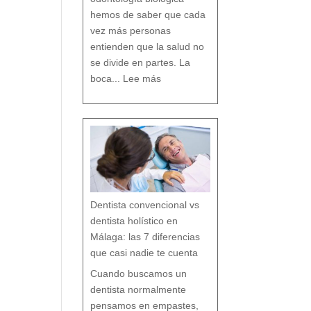
D
e
n
t
hemos de saber que cada
a
l
vez más personas
entienden que la salud no
se divide en partes. La
:
O
boca...
Lee más
d
o
n
t
o
l
o
g
í
a
b
i
o
l
ó
g
i
c
a
:
c
u
i
d
a
r
t
u
b
o
Dentista convencional vs
c
a
r
e
dentista holístico en
s
p
e
t
Málaga: las 7 diferencias
a
n
d
o
que casi nadie te cuenta
t
o
d
o
t
Cuando buscamos un
u
o
r
g
dentista normalmente
a
n
i
s
pensamos en empastes,
m