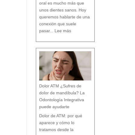
n
oral es mucho más que
c
i
a
s
unos dientes sanos. Hoy
q
u
e
c
queremos hablarte de una
a
s
i
n
conexión que suele
a
d
:
i
L
e
pasar...
Lee más
a
t
R
e
e
c
l
u
a
e
c
n
i
t
ó
a
n
e
n
t
r
e
B
r
u
x
i
s
m
o
y
t
r
a
s
t
o
r
Dolor ATM ¿Sufres de
n
o
s
p
dolor de mandíbula? La
o
s
t
u
Odontología Integrativa
r
a
l
e
puede ayudarte
s
:
T
r
a
Dolor de ATM: por qué
t
a
m
i
aparece y cómo lo
e
n
t
o
tratamos desde la
d
e
s