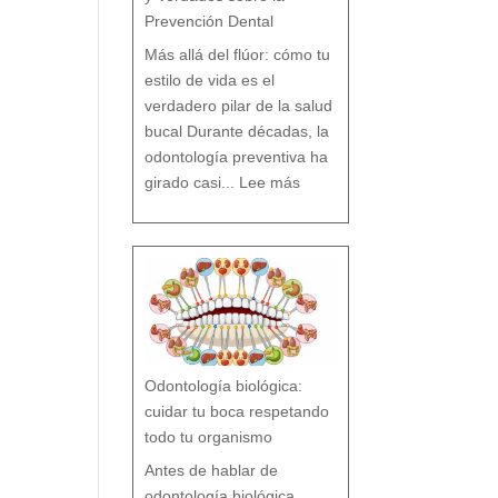
Prevención Dental
Más allá del flúor: cómo tu
estilo de vida es el
verdadero pilar de la salud
bucal Durante décadas, la
odontología preventiva ha
:
¿
girado casi...
Lee más
F
l
ú
o
r
s
í
o
F
l
ú
o
r
n
o
?
M
i
t
o
s
y
V
e
r
d
a
d
e
s
Odontología biológica:
s
o
b
r
cuidar tu boca respetando
e
l
a
P
todo tu organismo
r
e
v
e
n
Antes de hablar de
c
i
ó
n
odontología biológica