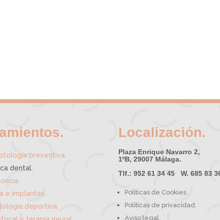
tamientos.
Localización.
Plaza Enrique Navarro 2,
.
tología preventiva
1ºB, 29007 Málaga.
ica dental.
Tlf.: 952 61 34 45 W. 685 83 3
oncia.
Políticas de Cookies.
ía e implantes.
Políticas de privacidad.
ología deportiva.
Aviso legal.
focal y terapia neural.