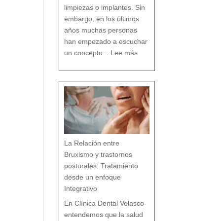
o
limpiezas o implantes. Sin
embargo, en los últimos
años muchas personas
han empezado a escuchar
:
D
un concepto...
Lee más
e
n
t
i
s
t
a
c
o
n
v
e
n
c
i
o
n
a
l
v
s
d
e
n
t
i
s
t
a
h
La Relación entre
o
l
í
s
Bruxismo y trastornos
t
i
c
o
posturales: Tratamiento
e
n
M
á
desde un enfoque
l
a
g
a
Integrativo
:
l
a
s
7
En Clínica Dental Velasco
d
i
f
e
entendemos que la salud
r
e