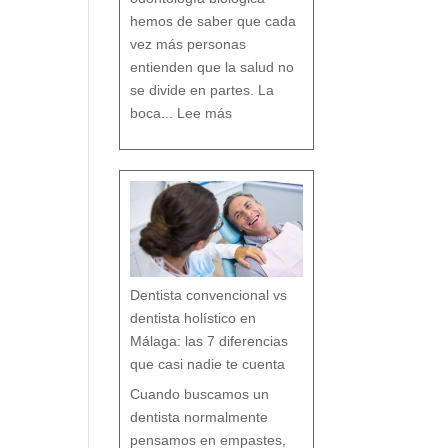
D
e
n
t
hemos de saber que cada
a
l
vez más personas
entienden que la salud no
se divide en partes. La
:
O
boca...
Lee más
d
o
n
t
o
l
o
g
í
a
b
i
o
l
ó
g
i
c
a
:
c
u
i
d
a
r
t
u
b
o
Dentista convencional vs
c
a
r
e
dentista holístico en
s
p
e
t
Málaga: las 7 diferencias
a
n
d
o
que casi nadie te cuenta
t
o
d
o
t
Cuando buscamos un
u
o
r
g
dentista normalmente
a
n
i
s
pensamos en empastes,
m