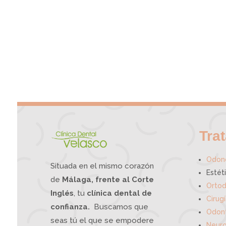
Tra
Odono
Situada en el mismo corazón
Estét
de
Málaga, frente al Corte
Ortod
Inglés
, tu
clínica dental de
Cirug
confianza.
Buscamos que
Odont
seas tú el que se empodere
Neuro