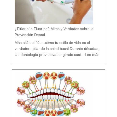
¿Flúor sí o Flúor no? Mitos y Verdades sobre la
Prevención Dental
Más allá del flúor: cómo tu estilo de vida es el
verdadero pilar de la salud bucal Durante décadas,
:
¿
la odontología preventiva ha girado casi...
Lee más
F
l
ú
o
r
s
í
o
F
l
ú
o
r
n
o
?
M
i
t
o
s
y
V
e
r
d
a
d
e
s
s
o
b
r
e
l
a
P
r
e