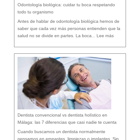
v
e
Odontología biológica: cuidar tu boca respetando
n
c
i
ó
todo tu organismo
n
D
e
n
t
Antes de hablar de odontología biológica hemos de
a
l
saber que cada vez más personas entienden que la
:
O
salud no se divide en partes. La boca...
Lee más
d
o
n
t
o
l
o
g
í
a
b
i
o
l
ó
g
i
c
a
:
c
u
i
d
a
r
t
u
b
o
c
a
r
e
s
p
e
t
a
n
d
o
Dentista convencional vs dentista holístico en
t
o
d
o
Málaga: las 7 diferencias que casi nadie te cuenta
t
u
o
r
g
Cuando buscamos un dentista normalmente
a
n
i
s
pensamos en empastes, limpiezas o implantes. Sin
m