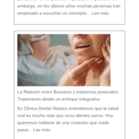
o
embargo, en los últimos años muchas personas han
:
D
empezado a escuchar un concepto...
Lee más
e
n
t
i
s
t
a
c
o
n
v
e
n
c
i
o
n
a
l
v
s
d
e
n
t
i
s
t
a
h
o
l
í
s
t
i
c
o
e
n
M
á
La Relación entre Bruxismo y trastornos posturales:
l
a
g
a
Tratamiento desde un enfoque Integrativo
:
l
a
s
7
En Clínica Dental Velasco entendemos que la salud
d
i
f
e
oral es mucho más que unos dientes sanos. Hoy
r
e
n
c
queremos hablarte de una conexión que suele
i
a
:
s
L
q
pasar...
Lee más
a
u
R
e
e
c
l
a
a
s