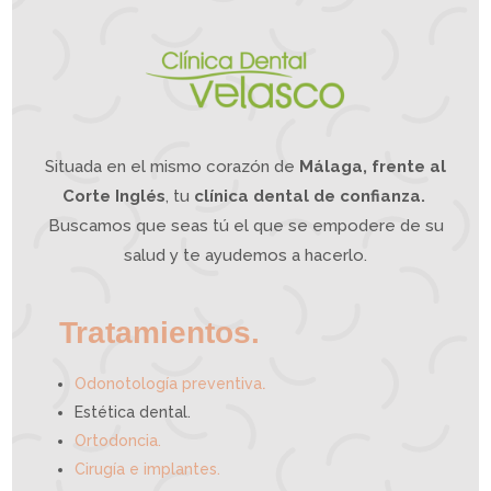
d
e
m
a
n
d
í
b
u
l
a
?
L
a
O
d
o
n
t
o
l
o
g
í
a
Situada en el mismo corazón de
Málaga, frente al
I
n
t
e
g
Corte Inglés
, tu
clínica dental de confianza.
r
a
t
i
Buscamos que seas tú el que se empodere de su
v
a
p
u
e
salud y te ayudemos a hacerlo.
d
e
a
y
u
d
a
r
t
e
Tratamientos.
.
Odonotología preventiva
Estética dental.
Ortodoncia.
Cirugía e implantes.